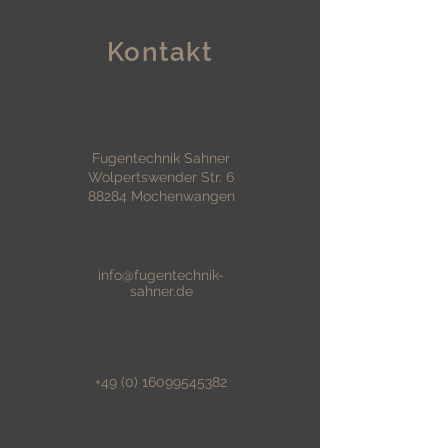
Versandkosten. Klare
eine gute Möglichkeit, das Vertrauen
Versandregelungen sind rechtlich
deiner Kunden zu gewinnen.
vorgeschrieben und eine gute
Kontakt
Möglichkeit, das Vertrauen deiner
Kunden zu gewinnen.
Fugentechnik Sahner
Wolpertswender Str. 6
88284 Mochenwangen
info@fugentechnik-
sahner.de
+49 (0) 16099545382